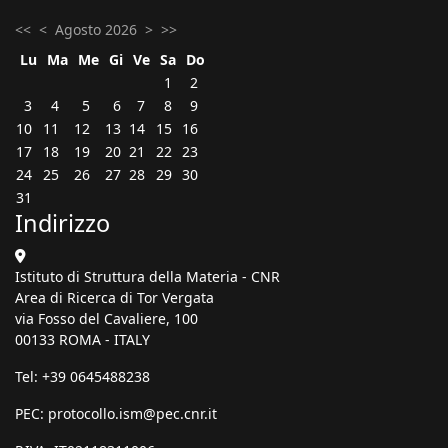
<<
<
Agosto 2026
>
>>
Lu
Ma
Me
Gi
Ve
Sa
Do
1
2
3
4
5
6
7
8
9
10
11
12
13
14
15
16
17
18
19
20
21
22
23
24
25
26
27
28
29
30
31
Indirizzo
Istituto di Struttura della Materia - CNR
Area di Ricerca di Tor Vergata
via Fosso del Cavaliere, 100
00133 ROMA - ITALY
Tel: +39 0645488238
PEC:
protocollo.ism@pec.cnr.it